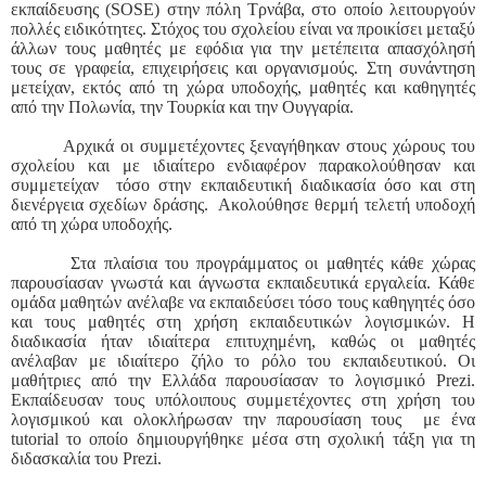
εκπαίδευσης (
SOSE
) στην πόλη Τρνάβα, στο οποίο λειτουργούν
πολλές ειδικότητες. Στόχος του σχολείου είναι να προικίσει μεταξύ
άλλων τους μαθητές με εφόδια για την μετέπειτα απασχόλησή
τους σε γραφεία, επιχειρήσεις και οργανισμούς. Στη συνάντηση
μετείχαν, εκτός από τη χώρα υποδοχής, μαθητές και καθηγητές
από την Πολωνία, την Τουρκία και την Ουγγαρία.
Αρχικά οι συμμετέχοντες ξεναγήθηκαν στους χώρους του
σχολείου και με ιδιαίτερο ενδιαφέρον παρακολούθησαν και
συμμετείχαν τόσο στην εκπαιδευτική διαδικασία όσο και στη
διενέργεια σχεδίων δράσης. Ακολούθησε θερμή τελετή υποδοχή
από τη χώρα υποδοχής.
Στα πλαίσια του προγράμματος οι μαθητές κάθε χώρας
παρουσίασαν γνωστά και άγνωστα εκπαιδευτικά εργαλεία. Κάθε
ομάδα μαθητών ανέλαβε να εκπαιδεύσει τόσο τους καθηγητές όσο
και τους μαθητές στη χρήση εκπαιδευτικών λογισμικών. Η
διαδικασία ήταν ιδιαίτερα επιτυχημένη, καθώς οι μαθητές
ανέλαβαν με ιδιαίτερο ζήλο το ρόλο του εκπαιδευτικού. Οι
μαθήτριες από την Ελλάδα παρουσίασαν το λογισμικό
Prezi
.
Εκπαίδευσαν τους υπόλοιπους συμμετέχοντες στη χρήση του
λογισμικού και ολοκλήρωσαν την παρουσίαση τους με ένα
tutorial
το οποίο δημιουργήθηκε μέσα στη σχολική τάξη για τη
διδασκαλία του
Prezi
.