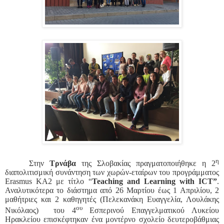
η
Στην
Τρνάβα
της Σλοβακίας πραγματοποιήθηκε η 2
διαπολιτισμική συνάντηση των χωρών-εταίρων του προγράμματος
Erasmus
KA
2 με τίτλο “
Teaching
and
Learning
with
ICT
”
.
Αναλυτικότερα το διάστημα από 26 Μαρτίου έως 1 Απριλίου, 2
μαθήτριες και 2 καθηγητές (Πελεκανάκη Ευαγγελία, Λουλάκης
ου
Νικόλαος) του 4
Εσπερινού Επαγγελματικού Λυκείου
Ηρακλείου επισκέφτηκαν ένα μοντέρνο σχολείο δευτεροβάθμιας