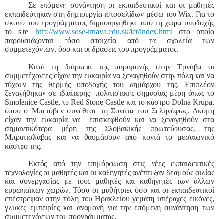
Σε επόμενη συνάντηση οι εκπαιδευτικοί και οι μαθητές
εκπαιδεύτηκαν στη δημιουργία ιστοσελίδων μέσω του
Wix
. Για το
σκοπό του προγράμματος δημιουργήθηκε από τη χώρα υποδοχής
το
site
http://www.sose-trnava.edu.sk/ict/index.html
στο οποίο
παρουσιάζονται τόσο στοιχεία από τα σχολεία των
συμμετεχόντων, όσο και οι δράσεις του προγράμματος.
Κατά τη διάρκεια της παραμονής στην Τρνάβα οι
συμμετέχοντες είχαν την ευκαιρία να ξεναγηθούν στην πόλη και να
τύχουν της θερμής υποδοχής του δημάρχου της. Επιπλέον
ξεναγήθηκαν σε ιδιαίτερης πολιτιστικής σημασίας μέρη όπως το
Smolenice
Castle
, το
Red
Stone
Castle
και το κάστρο
Dolna
Krupa
,
όπου ο Μπετόβεν συνέθεσε τη Σονάτα του Σεληνόφως. Ακόμη
είχαν την ευκαιρία να επισκεφθούν και να ξεναγηθούν στα
σημαντικότερα μέρη της Σλοβακικής πρωτεύουσας, της
Μπρατισλάβας και να θαυμάσουν από κοντά το μεσαιωνικό
κάστρο της.
Εκτός από την επιμόρφωση στις νέες εκπαιδευτικές
τεχνολογίες οι μαθητές και οι καθηγητές ανέπτυξαν δεσμούς φιλίας
και συνεργασίας με τους μαθητές και καθηγητές των άλλων
ευρωπαϊκών χωρών. Τόσο οι μαθήτριες όσο και οι εκπαιδευτικοί
επέστρεψαν στην πόλη του Ηρακλείου γεμάτη υπέροχες εικόνες,
γλυκές εμπειρίες και αναμονή για την επόμενη συνάντηση των
συμμετεχόντων του προγράμματος.