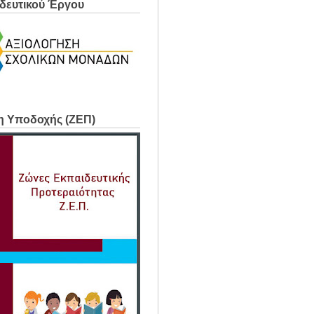
δευτικού Έργου
η Υποδοχής (ΖΕΠ)