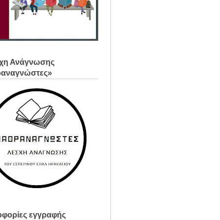
χη Ανάγνωσης
ραναγνώστες»
φορίες εγγραφής