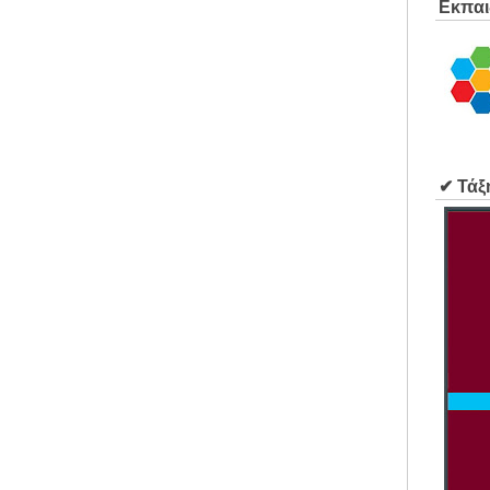
Εκπαι
✔ Τάξ