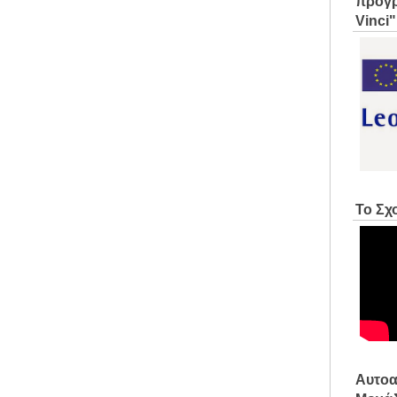
προγρ
Vinci"
Το Σχ
Αυτοα