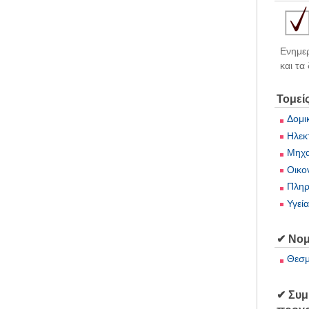
Ενημερ
και τα
Τομεί
Δομι
Ηλεκ
Μηχα
Οικο
Πληρ
Υγεί
✔ Νομ
Θεσμ
✔ Συμ