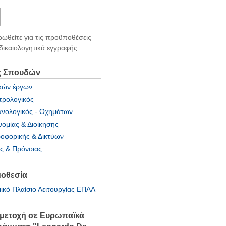
ωθείτε για τις προϋποθέσεις
 δικαιολογητικά εγγραφής
ς Σπουδών
κών έργων
τρολογικός
νολογικός - Οχημάτων
νομίας & Διοίκησης
οφορικής & Δικτύων
ας & Πρόνοιας
οθεσία
ικό Πλαίσιο Λειτουργίας ΕΠΑΛ
μετοχή σε Ευρωπαϊκά