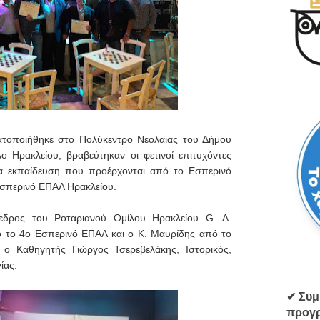
ατοποιήθηκε στο Πολύκεντρο Νεολαίας του Δήμου
 Ηρακλείου, βραβεύτηκαν οι φετινοί επιτυχόντες
ια εκπαίδευση που προέρχονται από το Εσπερινό
 Εσπερινό ΕΠΑΛ Ηρακλείου.
εδρος του Ροταριανού Ομίλου Ηρακλείου G. A.
ό το 4ο Εσπερινό ΕΠΑΛ και ο Κ. Μαυρίδης από το
 ο Καθηγητής Γιώργος Τσερεβελάκης, Ιστορικός,
ίας.
✔ Συμ
προγρ