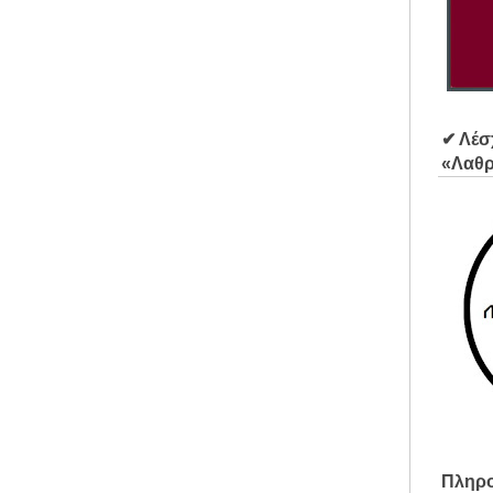
✔ Λέσ
«Λαθ
Πληρο