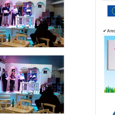
✔ Απο