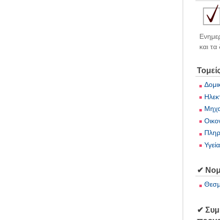
Ενημερ
και τα
Τομεί
Δομι
Ηλεκ
Μηχα
Οικο
Πληρ
Υγεί
✔ Νομ
Θεσμ
✔ Συμ