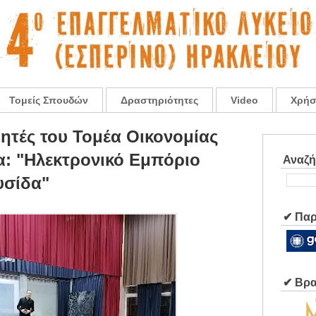
Τομείς Σπουδών
Δραστηριότητες
Video
Χρήσ
ητές του Τομέα Οικονομίας
α: "Ηλεκτρονικό Εμπόριο
Αναζ
υσίδα"
✔ Παρ
✔ Βρα