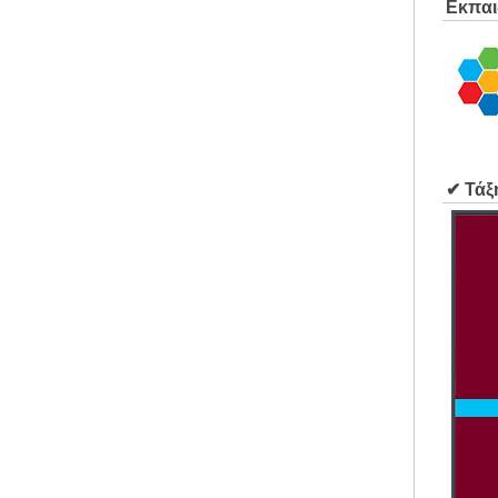
Εκπαι
✔ Τάξ