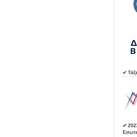
✔ Τάξ
✔ 202
Εσωτε