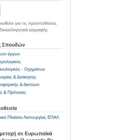
ωθείτε για τις προϋποθέσεις
 δικαιολογητικά εγγραφής
ς Σπουδών
κών έργων
τρολογικός
νολογικός - Οχημάτων
νομίας & Διοίκησης
οφορικής & Δικτύων
ας & Πρόνοιας
οθεσία
ικό Πλαίσιο Λειτουργίας ΕΠΑΛ
μετοχή σε Ευρωπαϊκά