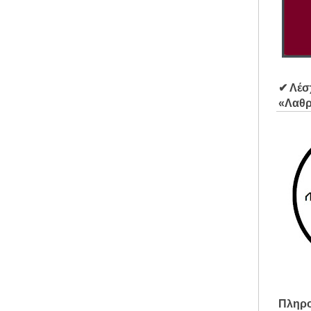
✔ Λέσ
«Λαθ
Πληρο