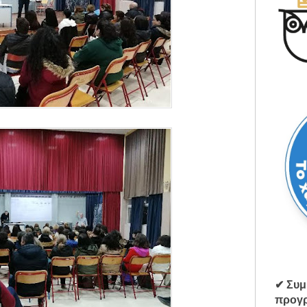
✔ Συμ
προγρ