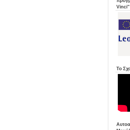
προγρ
Vinci"
Το Σχ
Αυτοα