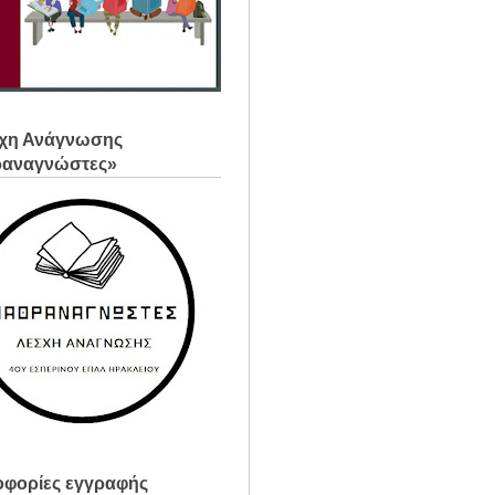
χη Ανάγνωσης
ραναγνώστες»
φορίες εγγραφής