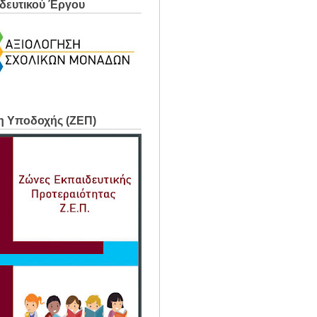
δευτικού Έργου
η Υποδοχής (ΖΕΠ)