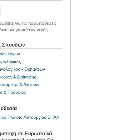
ωθείτε για τις προϋποθέσεις
 δικαιολογητικά εγγραφής
ς Σπουδών
κών έργων
τρολογικός
νολογικός - Οχημάτων
νομίας & Διοίκησης
οφορικής & Δικτύων
ας & Πρόνοιας
οθεσία
ικό Πλαίσιο Λειτουργίας ΕΠΑΛ
μετοχή σε Ευρωπαϊκά