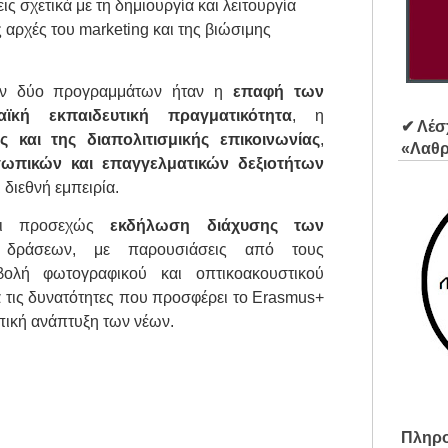
ς σχετικά με τη δημιουργία και λειτουργία
ς αρχές του marketing και της βιώσιμης
ων δύο προγραμμάτων ήταν η
επαφή των
κή εκπαιδευτική πραγματικότητα
, η
✔ Λέσ
ς και της διαπολιτισμικής επικοινωνίας
,
«Λαθ
ωπικών και επαγγελματικών δεξιοτήτων
διεθνή εμπειρία.
σει προσεχώς
εκδήλωση διάχυσης των
ράσεων, με παρουσιάσεις από τους
βολή φωτογραφικού και οπτικοακουστικού
α τις δυνατότητες που προσφέρει το Erasmus+
πική ανάπτυξη των νέων.
Πληρο