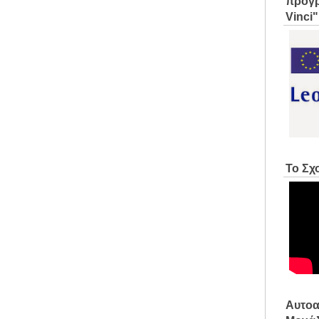
προγρ
Vinci"
Το Σχ
Αυτοα