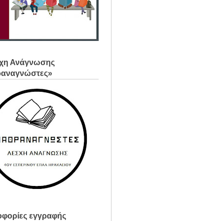
χη Ανάγνωσης
ραναγνώστες»
φορίες εγγραφής