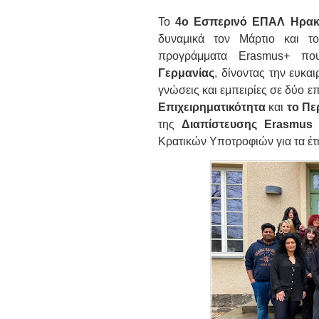
Το
4ο Εσπερινό ΕΠΑΛ Ηρακ
δυναμικά τον Μάρτιο και τ
προγράμματα Erasmus+ πο
Γερμανίας
, δίνοντας την ευκα
γνώσεις και εμπειρίες σε δύο επ
Επιχειρηματικότητα
και
το Πε
της
Διαπίστευσης Erasmus
Κρατικών Υποτροφιών για τα έτ