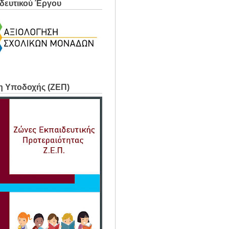
δευτικού Έργου
η Υποδοχής (ΖΕΠ)