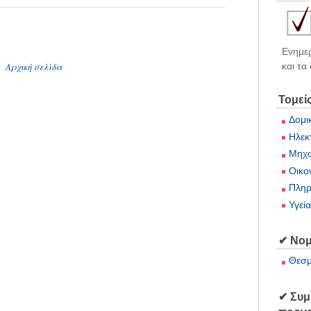
Ενημερ
Αρχική σελίδα
και τα
Τομεί
Δομι
Ηλεκ
Μηχα
Οικο
Πληρ
Υγεί
✔ Νομ
Θεσμ
✔ Συμ