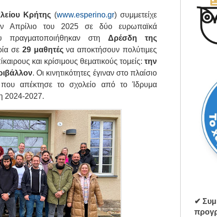
λείου Κρήτης
(
www.esperino.gr
) συμμετείχε
ον Απρίλιο του 2025 σε δύο ευρωπαϊκά
υ πραγματοποιήθηκαν στη
Δρέσδη της
ιρία σε
29 μαθητές
να αποκτήσουν πολύτιμες
ίκαιρους και κρίσιμους θεματικούς τομείς:
την
ριβάλλον
. Οι κινητικότητες έγιναν στο πλαίσιο
που απέκτησε το σχολείο από το Ίδρυμα
η 2024-2027.
✔ Συμ
προγρ